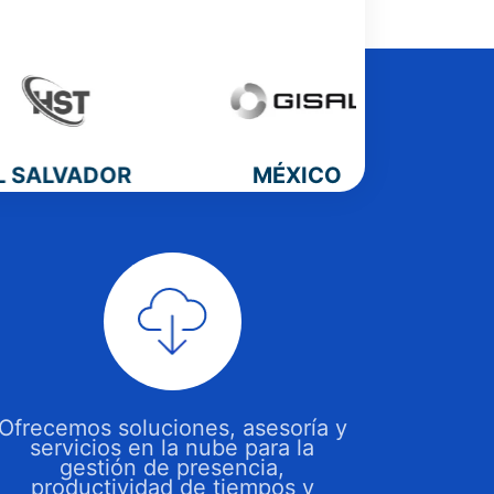
LVADOR
MÉXICO
PAN
Ofrecemos soluciones, asesoría y
servicios en la nube para la
gestión de presencia,
productividad de tiempos y