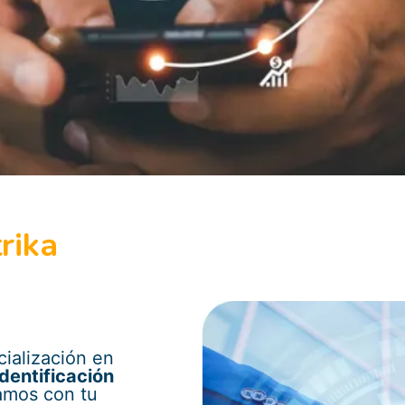
rika
ialización en
identificación
amos con tu