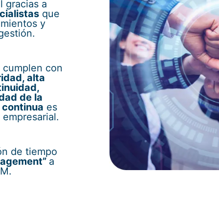
l gracias a
ialistas
que
imientos y
gestión.
s cumplen con
idad, alta
tinuidad,
dad de la
 continua
es
 empresarial.
ón de tiempo
nagement”
a
AM.